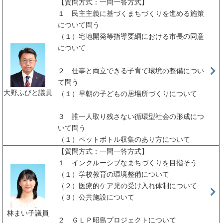
【質問方式：一問一答方式】
１ 民主主義に基づくまちづくりを進める施策
について問う
（１）宅地開発等指導要綱における市長の同意
について
２ 仕事と両立できる子育て環境の整備につい
て問う
大野ふびと議員
（１）早朝の子どもの居場所づくりについて
３ 誰一人取り残さない循環型社会の形成につ
いて問う
（１）ペットボトル収集のあり方について
【質問方式：一問一答方式】
１ インクルーシブなまちづくりを目指そう
（１）学校教育の環境整備について
（２）医療的ケア児の受け入れ体制について
（３）公共施設について
林まい子議員
２ ＧＬＰ昭島プロジェクトについて