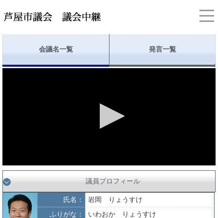
会議名一覧
発言一覧
議員プロフィール
氏名：
岩岡 りょうすけ
ふりがな：
いわおか りょうすけ