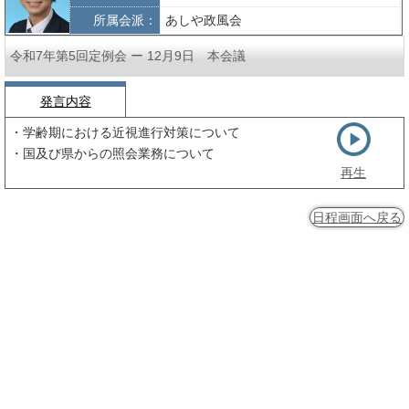
所属会派：
あしや政風会
令和7年第5回定例会 ー 12月9日 本会議
発言内容
・学齢期における近視進行対策について
・国及び県からの照会業務について
再生
日程画面へ戻る