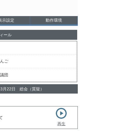
表示設定
動作環境
ィール
んご
議団
 3月22日 総会（質疑）
て
再生