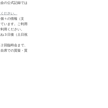
議会の公式記録では
覧ください。
る個々の情報（文
っています。ご利用
ご利用ください。
概ね３日後（土日祝
第２回臨時会まで、
、自席での質疑・質
。