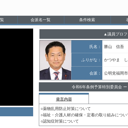
覧
会派名一覧
条件検索
議員プロフ
氏名：
勝山 信吾
ふりがな：
かつやま し
会派：
公明党福岡市
令和6年条例予算特別委員会 ー
発言内容
○薬物乱用防止対策について
○福祉・介護人材の確保・定着の取り組みについ
○認知症対策について