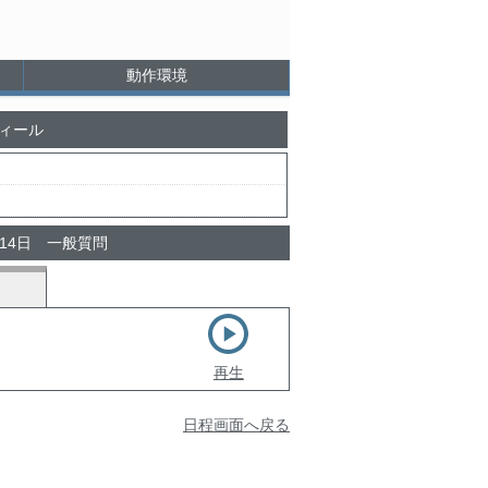
動作環境
ィール
月14日 一般質問
再生
日程画面へ戻る