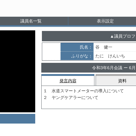
議員名一覧
表示設定
議員プロフ
氏名：
谷 健一
ふりがな：
たに けんいち
令和3年6月会議 ー 6
発言内容
資料
１ 水道スマートメーターの導入について
２ ヤングケアラーについて