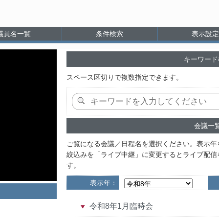
議員名一覧
条件検索
表示設定
キーワード
スペース区切りで複数指定できます。
会議一
ご覧になる会議／日程名を選択ください。表示年
絞込みを「ライブ中継」に変更するとライブ配信
す。
表示年：
令和8年1月臨時会