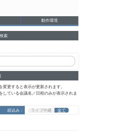
動作環境
検索
覧
を変更すると表示が更新されます。
をしている会議名／日程のみが表示されま
絞込み：
ライブ中継
全て