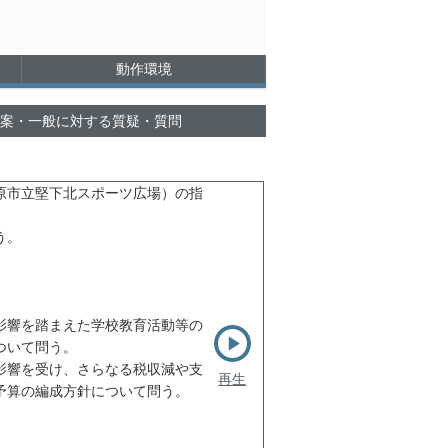
動作環境
 議案・一般に対する質疑・質問
原市立堅下北スポーツ広場）の指
う。
影響を踏まえた学校教育活動等の
ついて問う。
影響を受け、さらなる税収減や支
再生
予算の編成方針について問う。