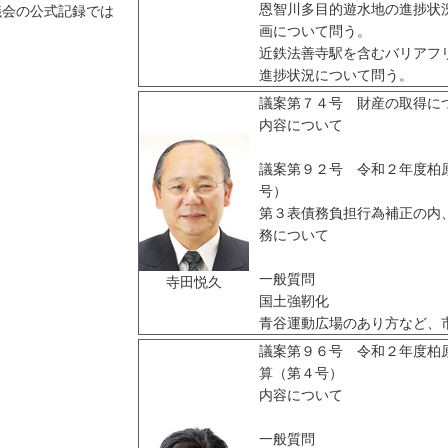
恩智川多目的遊水地の進捗状
議会の公式記録では
画について問う。
近鉄法善寺駅を含むバリアフ
進捗状況について問う。
議案第７４号 財産の取得に
内容について
議案第９２号 令和２年度柏
号）
第３表債務負担行為補正の内
務について
一般質問
寺田悦久
国土強靭化
青谷運動広場のあり方など、
議案第９６号 令和２年度柏
算（第４号）
内容について
一般質問