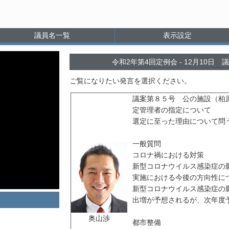
議員名一覧
表示設定
令和2年第4回定例会
12月10日
ご覧になりたい発言を選択ください。
議案第８５号 公の施設（柏
定管理者の指定について
選定に至った理由について問
一般質問
コロナ禍における対策
新型コロナウイルス感染症の
実施における今後の方向性に
新型コロナウイルス感染症の
出増が予想されるが、次年度
奥山渉
都市整備