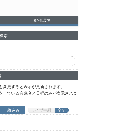
動作環境
検索
覧
を変更すると表示が更新されます。
をしている会議名／日程のみが表示されま
絞込み：
ライブ中継
全て