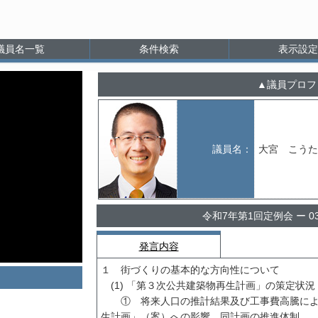
議員名一覧
条件検索
表示設定
議員プロフ
議員名：
大宮 こうた
令和7年第1回定例会 ー 
発言内容
１ 街づくりの基本的な方向性について
(1) 「第３次公共建築物再生計画」の策定状況
① 将来人口の推計結果及び工事費高騰によ
生計画」（案）への影響、同計画の推進体制