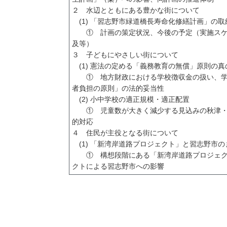
２ 水辺とともにある豊かな街について
(1) 「習志野市緑道橋長寿命化修繕計画」の取
① 計画の策定状況、今後の予定（実施スケ
及等）
３ 子どもにやさしい街について
(1) 憲法の定める「義務教育の無償」原則の真
① 地方財政における学校徴収金の扱い、学
者負担の原則」の法的妥当性
(2) 小中学校の適正規模・適正配置
① 児童数が大きく減少する見込みの秋津・
的対応
４ 住民が主役となる街について
(1) 「新湾岸道路プロジェクト」と習志野市の
① 構想段階にある「新湾岸道路プロジェク
クトによる習志野市への影響