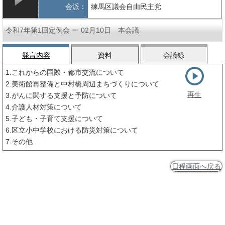
会派：
練馬区議会自由民主党
令和7年第1回定例会 ー 02月10日 本会議
発言内容
資料
会議録
1.これからの国際・都市交流について
2.美術館再整備と中村橋周辺まちづくりについて
再生
3.がんに関する支援と予防について
4.介護人材対策について
5.子ども・子育て支援について
6.区立小中学校における防災対策について
7.その他
日程画面へ戻る