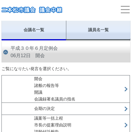
会議名一覧
議員名一覧
平成３０年６月定例会
06月12日 開会
ご覧になりたい発言を選択ください。
開会
諸般の報告等
開議
会議録署名議員の指名
会期の決定
議案等一括上程
市長の提案理由説明
請願付託報告