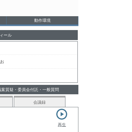
動作環境
ィール
お
 議案質疑・委員会付託・一般質問
会議録
再生