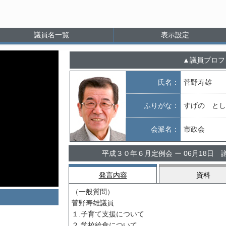
議員名一覧
表示設定
議員プロフ
氏名：
菅野寿雄
ふりがな：
すげの とし
会派名：
市政会
平成３０年６月定例会 ー 06月18日
発言内容
資料
（一般質問）
菅野寿雄議員
１.子育て支援について
２.学校給食について