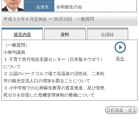
会派名：
令和創生の会
平成３０年６月定例会 ー 06月19日 一般質問
発言内容
資料
会議録
（一般質問）
小林均議員
再生
１.子育て世代包括支援センター（日本版ネウボラ）
について
２.公認のパークゴルフ場で岳温泉の活性化、二本松
市の観光交流人口の増加を図ることについて
３.小中学校での心肺蘇生教育の普及推進、及び突然
死ゼロを目指した危機管理体制の整備について
日程画面へ戻る