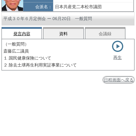
会派名：
日本共産党二本松市議団
平成３０年６月定例会 ー 06月20日 一般質問
発言内容
資料
会議録
（一般質問）
斎藤広二議員
再生
１.国民健康保険について
２.除去土壌再生利用実証事業について
日程画面へ戻る