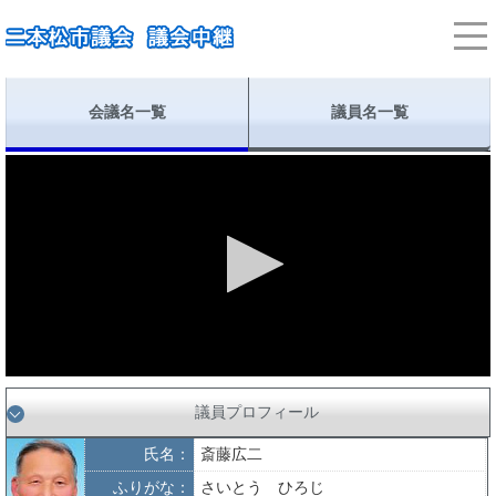
会議名一覧
議員名一覧
議員プロフィール
氏名：
斎藤広二
ふりがな：
さいとう ひろじ