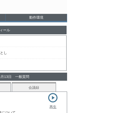
動作環境
ィール
とし
6月13日 一般質問
会議録
再生
進について