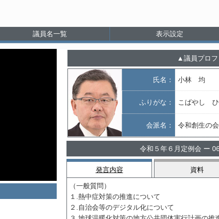
議員名一覧
表示設定
議員プロフ
氏名：
小林 均
ふりがな：
こばやし ひ
会派名：
令和創生の会
令和５年６月定例会 ー 0
発言内容
資料
（一般質問）
１.熱中症対策の推進について
２.自治会等のデジタル化について
３.地球温暖化対策の地方公共団体実行計画の推