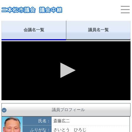
会議名一覧
議員名一覧
議員プロフィール
氏名：
斎藤広二
ふりがな：
さいとう ひろじ