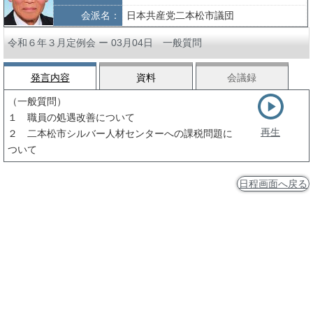
会派名：
日本共産党二本松市議団
令和６年３月定例会 ー 03月04日 一般質問
発言内容
資料
会議録
（一般質問）
１ 職員の処遇改善について
再生
２ 二本松市シルバー人材センターへの課税問題に
ついて
日程画面へ戻る