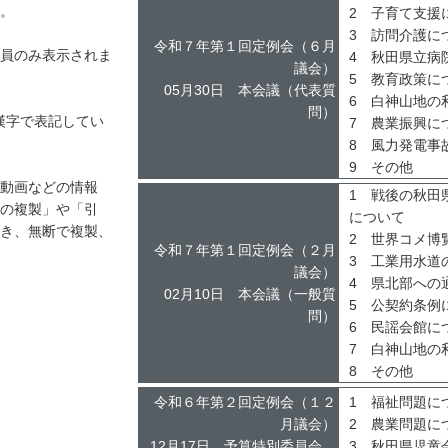
。
2 子育て支援
3 訪問介護に
令和７年第１回定例会（６月
員のみ表示されま
4 秋田県立病
議会）
5 教育政策に
05月30日 本会議（代表質
6 白神山地の
問）
漢字で表記してい
7 農業振興に
8 風力発電事
9 その他
動画などの情報
1 戦後の秋田
の複製」や「引
について
き、無断で複製、
2 世界コメ博
令和７年第１回定例会（２月
3 工業用水道
議会）
4 県北部への
02月10日 本会議（一般質
5 公契約条例
問）
6 民謡会館に
7 白神山地の
8 その他
令和６年第２回定例会（１２
1 福祉問題に
月議会）
2 農業問題に
12月17日 予算特別委員会
3 秋田県児童