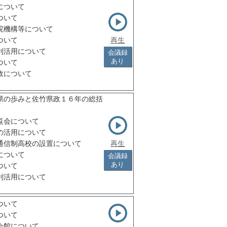
について
ついて
院機構等について
ついて
再生
利活用について
会議録
あり
ついて
故について
県の歩みと佐竹県政１６年の総括
覧会について
の活用について
通信制高校の設置について
再生
について
会議録
あり
ついて
利活用について
ついて
ついて
会館について