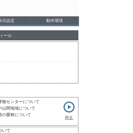
表示設定
動作環境
ィール
脊髄センターについて
中山間地域について
港の愛称について
再生
ついて