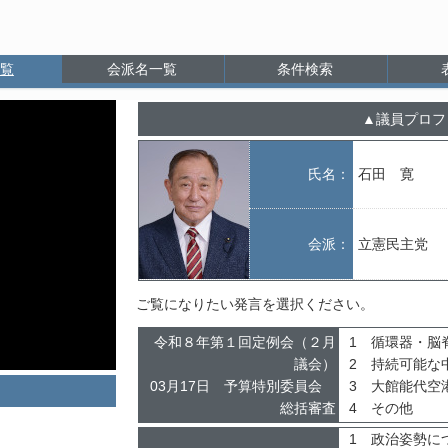
覧
会派名一覧
条件検索
議員プロフ
氏名：
石田 寛
会派：
立憲民主党
ご覧になりたい発言を選択ください。
令和８年第１回定例会（２月
1 循環器・脳
議会）
2 持続可能な
03月17日 予算特別委員会
3 大館能代空
総括審査
4 その他
1 政治姿勢に