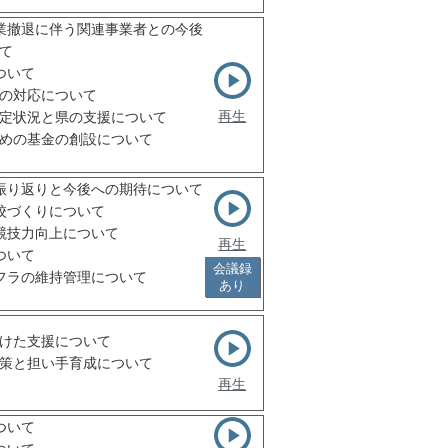
業撤退に伴う関連事業者との今後
て
ついて
の対応について
再生
定状況と県の支援について
めの基金の創設について
振り返りと今後への期待について
校づくりについて
競技力向上について
再生
ついて
会議録
フラの維持管理について
あり
けた支援について
策と担い手育成について
再生
ついて