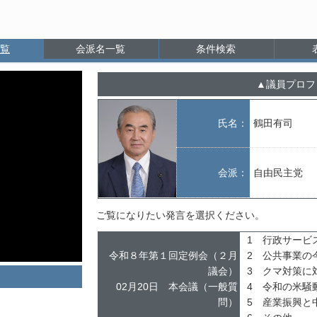
覧
会派名一覧
条件検索
議員プロフ
氏名：
鶴田有司
会派：
自由民主党
ご覧になりたい発言を選択ください。
1 行政サービ
令和８年第１回定例会（２月
2 公共事業の
議会）
3 クマ対策に
02月20日 本会議（一般質
4 令和の米騒
問）
5 産業振興と