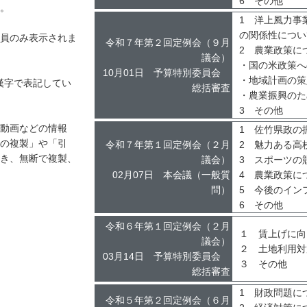
6 その他
。
1 洋上風力事
の関係性につい
員のみ表示されま
令和７年第２回定例会（９月
2 農業政策に
議会）
・国の米政策へ
10月01日 予算特別委員会
・地域計画の策
漢字で表記してい
総括審査
・農業振興のた
3 その他
動画などの情報
1 佐竹県政の
の複製」や「引
令和７年第１回定例会（２月
2 魅力ある高
き、無断で複製、
議会）
3 スポーツの
02月07日 本会議（一般質
4 農業政策に
問）
5 今後のイン
6 その他
令和６年第１回定例会（２月
１ 賃上げに向
議会）
２ 土地利用対
03月14日 予算特別委員会
３ その他
総括審査
1 財政問題に
令和５年第２回定例会（６月