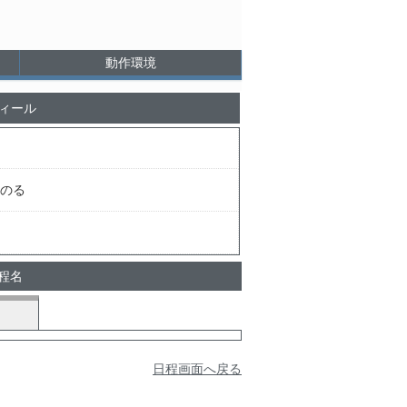
動作環境
ィール
のる
日程名
日程画面へ戻る