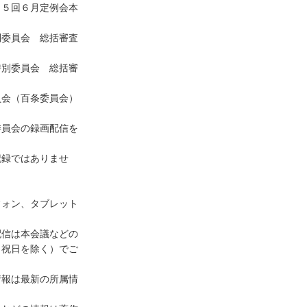
７５回６月定例会本
別委員会 総括審査
特別委員会 総括審
員会（百条委員会）
委員会の録画配信を
記録ではありませ
フォン、タブレット
配信は本会議などの
、祝日を除く）でご
情報は最新の所属情