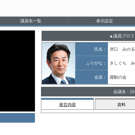
議員名一覧
表示設定
議員プロフ
氏名：
岸口 みのる
ふりがな：
きしぐち み
会派：
躍動の会
会議名 - 
発言内容
資料