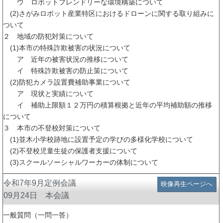
ウ ロボットフレンドリーな環境構築について
(2)さがみロボット産業特区におけるドローンに関する取り組みに
ついて
２ 地域の防犯対策について
(1)本市の特殊詐欺被害の状況について
ア 近年の被害状況の推移について
イ 特殊詐欺被害の防止策について
(2)防犯カメラ設置費補助事業について
ア 現状と実績について
イ 補助上限額１２万円の積算根拠と近年の平均補助額の推移
について
３ 本市の不登校対策について
(1)並木小学校跡地に設置予定の学びの多様化学校について
(2)不登校児童生徒の保護者支援について
(3)スクールソーシャルワーカーの体制について
令和7年9月定例会議
映像再生ページへ
09月24日 本会議
一般質問（一問一答）