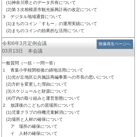
(1)神奈川県とのデータ共有について
(2)第３次相模原市観光振興計画の改定について
３ デジタル地域通貨について
(1)まちのコイン「すもー」の運用実績について
(2)まちのコインの効果的な活用について
令和6年3月定例会議
映像再生ページへ
03月13日 本会議
一般質問（一括・一問一答）
１ 青葉小学校閉校後の跡地活用について
(1)光が丘地区公共施設再編事業への市長の思いについて
(2)方針を変更した理由について
(3)スケジュールと財源について
(4)庁内の取り組みと運営形態について
２ 放課後のこどもの居場所について
(1)児童クラブの待機児童解消について
(2)場所と人材の確保について
ア 場所の確保について
イ 人材の確保について