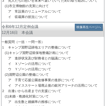
３ 先人たちの想いを未来へ繋いでいくための取り組みについて
(1)市立博物館の充実に向けて
ア 常設展のリニューアルについて
イ 収蔵庫の状況について
令和6年12月定例会議
映像再生ページへ
12月16日 本会議
一般質問（一括・一問一答）
１ キャンプ淵野辺跡地エリアの整備について
(1)キャンプ淵野辺留保地整備計画について
ア 進捗状況及び財務省との協議について
イ Ｘゾーンの活用について
ウ Ｙゾーンの活用について
(2)淵野辺公園の整備について
ア 子育て応援公園改修事業の進捗について
イ アイススケート場廃止後の銀河アリーナの活用について
２ 出逢いから出産までの支援について
(1)未婚・晩婚化対策について
ア 出生数と婚姻率の推移について