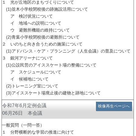
１ 光が丘地区のまちづくりについて
(1)並木小学校閉校後の跡施設活用について
ア 検討状況について
イ 地域への説明について
ウ 避難所機能の維持について
(2)青葉小学校閉校後の避難所について
２ いのちと向き合うための施策について
(1)アドバンス・ケア・プランニング（人生会議）の普及について
３ 銀河アリーナについて
(1)公設民営のアイススケート場の整備について
ア スケジュールについて
イ 候補地について
(2)トレーニング室について
(3)アイススケート場廃止後の建物と跡地について
令和7年6月定例会議
映像再生ページへ
06月26日 本会議
一般質問（一問一答）
１ 分野横断的な学習の推進に向けて