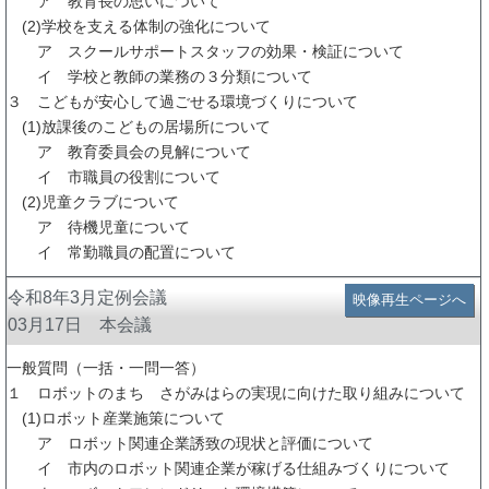
ア 教育長の思いについて
(2)学校を支える体制の強化について
ア スクールサポートスタッフの効果・検証について
イ 学校と教師の業務の３分類について
３ こどもが安心して過ごせる環境づくりについて
(1)放課後のこどもの居場所について
ア 教育委員会の見解について
イ 市職員の役割について
(2)児童クラブについて
ア 待機児童について
イ 常勤職員の配置について
令和8年3月定例会議
映像再生ページへ
03月17日 本会議
一般質問（一括・一問一答）
１ ロボットのまち さがみはらの実現に向けた取り組みについて
(1)ロボット産業施策について
ア ロボット関連企業誘致の現状と評価について
イ 市内のロボット関連企業が稼げる仕組みづくりについて