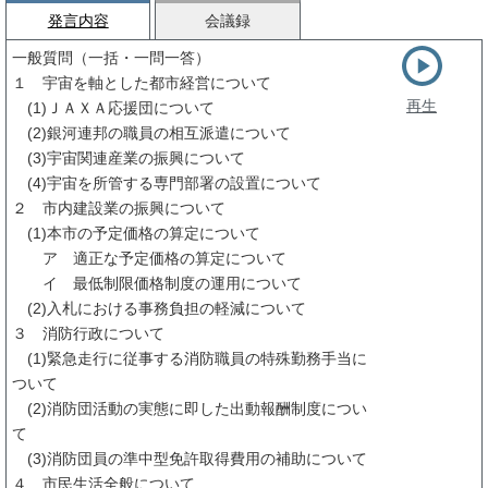
発言内容
会議録
一般質問（一括・一問一答）
１ 宇宙を軸とした都市経営について
再生
(1)ＪＡＸＡ応援団について
(2)銀河連邦の職員の相互派遣について
(3)宇宙関連産業の振興について
(4)宇宙を所管する専門部署の設置について
２ 市内建設業の振興について
(1)本市の予定価格の算定について
ア 適正な予定価格の算定について
イ 最低制限価格制度の運用について
(2)入札における事務負担の軽減について
３ 消防行政について
(1)緊急走行に従事する消防職員の特殊勤務手当に
ついて
(2)消防団活動の実態に即した出動報酬制度につい
て
(3)消防団員の準中型免許取得費用の補助について
４ 市民生活全般について