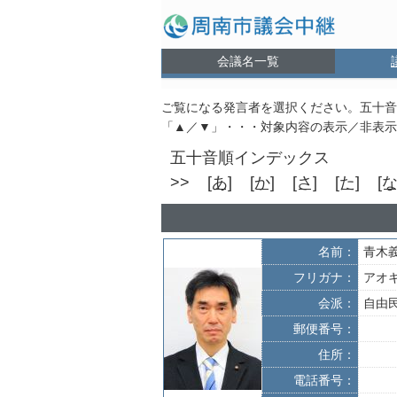
会議名一覧
ご覧になる発言者を選択ください。五十音
「▲／▼」・・・対象内容の表示／非表示
五十音順インデックス
>>
[あ]
[か]
[さ]
[た]
[な
名前：
青木
フリガナ：
アオ
会派：
自由
郵便番号：
住所：
電話番号：