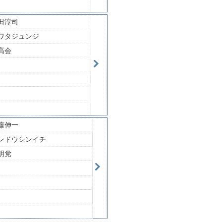
田淳司
ワタジュンジ
高会
藤伸一
ンドウシンイチ
明党