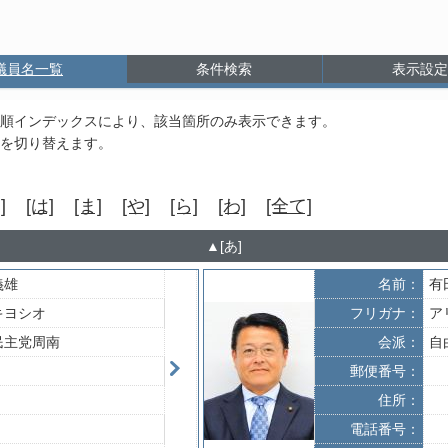
議員名一覧
条件検索
表示設定
順インデックスにより、該当箇所のみ表示できます。
を切り替えます。
]
[は]
[ま]
[や]
[ら]
[わ]
[全て]
[あ]
義雄
名前：
有
キヨシオ
フリガナ：
ア
民主党周南
会派：
自
郵便番号：
住所：
電話番号：