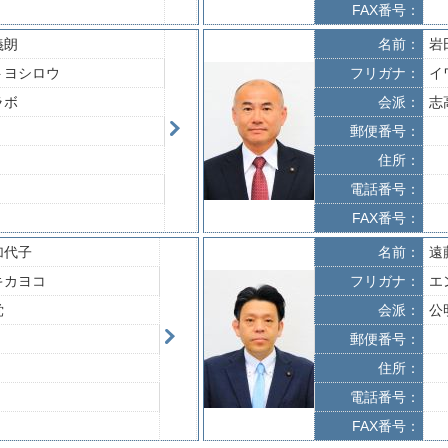
FAX番号：
義朗
名前：
岩
トヨシロウ
フリガナ：
イ
ラボ
会派：
志
郵便番号：
住所：
電話番号：
FAX番号：
加代子
名前：
遠
キカヨコ
フリガナ：
エ
党
会派：
公
郵便番号：
住所：
電話番号：
FAX番号：