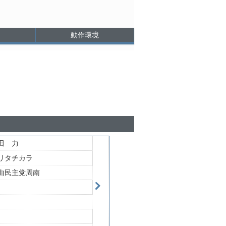
動作環境
田 力
リタチカラ
由民主党周南