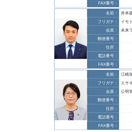
FAX番号：
名前：
井本
フリガナ：
イモ
会派：
未来
郵便番号：
住所：
電話番号：
FAX番号：
名前：
江崎
フリガナ：
エサ
会派：
公明
郵便番号：
住所：
電話番号：
FAX番号：