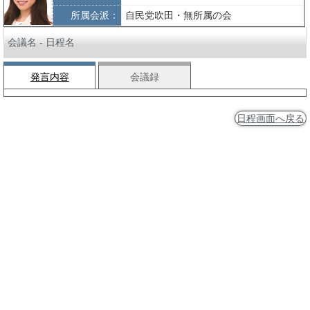
所属会派：
自民党吹田・無所属の会
会議名 - 日程名
発言内容
会議録
日程画面へ戻る