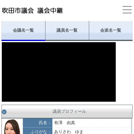
会議名一覧
議員名一覧
会派名一覧
議員プロフィール
氏名：
有澤 由真
ふりがな：
ありさわ ゆま