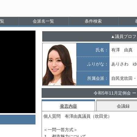
覧
会派名一覧
条件検索
議員プロフ
氏名：
有澤 由真
ふりがな：
ありさわ ゆ
所属会派：
自民党吹田・
令和5年11月定例会 ー
発言内容
会議録
個人質問 有澤由真議員（吹田党）
＜一問一答方式＞
１ 都市魅力について