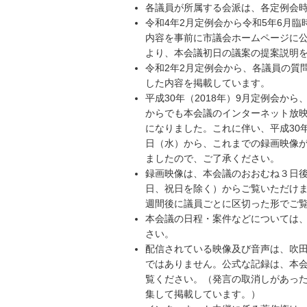
各議員が所属する会派は、各定例会
令和4年2月定例会から令和5年6月臨
内容を事前に市議会ホームページに
より、本会議初日の議案の提案説明
令和2年2月定例会から、各議員の質
した内容を掲載しています。
平成30年（2018年）9月定例会か
からでも本会議のインターネット放
になりました。これに伴い、平成30年（
日（水）から、これまでの録画映像
ましたので、ご了承ください。
録画映像は、本会議のおおむね３日
日、祝日を除く）からご覧いただけ
週間後に議員ごとに区切った形でご
本会議の日程・案件などについては
さい。
配信されている映像及び音声は、吹
ではありません。公式な記録は、本
覧ください。（発言の取消しがあっ
集して掲載しています。）