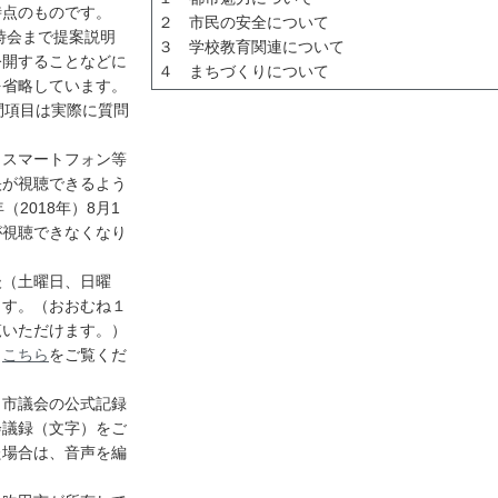
時点のものです。
２ 市民の安全について
時会まで提案説明
３ 学校教育関連について
公開することなどに
４ まちづくりについて
を省略しています。
問項目は実際に質問
ら、スマートフォン等
映が視聴できるよう
2018年）8月1
が視聴できなくなり
後（土曜日、日曜
ます。（おおむね１
覧いただけます。）
、
こちら
をご覧くだ
田市議会の公式記録
会議録（文字）をご
た場合は、音声を編