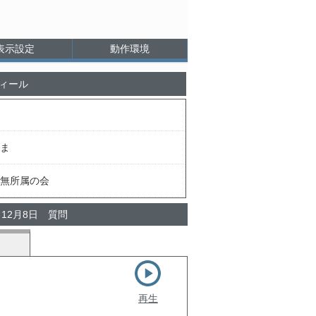
表示設定
動作環境
ィール
ま
無所属の会
 12月8日 質問
再生