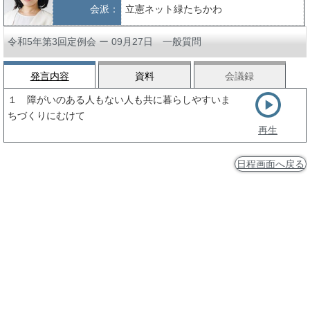
会派：
立憲ネット緑たちかわ
令和5年第3回定例会 ー 09月27日 一般質問
発言内容
資料
会議録
１ 障がいのある人もない人も共に暮らしやすいま
ちづくりにむけて
再生
日程画面へ戻る