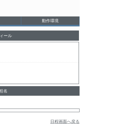
動作環境
ィール
日程名
日程画面へ戻る