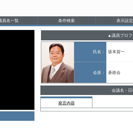
議員名一覧
条件検索
表示設定
議員プロフ
氏名：
坂本賀一
会派：
蒼政会
会議名 - 
発言内容