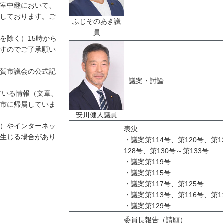
室中継において、
しております。ご
ふじそのあき議
員
を除く）15時から
すのでご了承願い
賀市議会の公式記
議案・討論
ている情報（文章、
市に帰属していま
安川健人議員
）やインターネッ
表決
生じる場合があり
・議案第114号、第120号、第1
128号、第130号～第133号
・議案第119号
・議案第115号
・議案第117号、第125号
・議案第113号、第116号、第1
・議案第129号
委員長報告（請願）