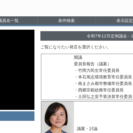
議員名一覧
条件検索
表示設定
令和7年12月定例議会
ご覧になりたい発言を選択ください。
開議
委員長報告（議案）
・竹岡力民生常任委員長
・本石篤志環境教育常任委員長
・南まさみ都市整備常任委員長
・西郷宗範総務常任委員長
・土田弘之宣予算決算常任委員
議案・討論